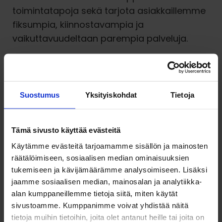
toimintatapoja sekä tarjota asiakkaillemme
fiksumpia, kiinnostavampia ja
vaikuttavuudeltaan parempia palveluja.
Panostamme toiminnan korkeaan
laatuun
Suostumus
Yksityiskohdat
Tietoja
Taukokankaalla on käytössä IMS-
laatujärjestelmä, jonka piirissä on yrityksen
kaikki ydinpalvelut tukitoimintoineen.
Tämä sivusto käyttää evästeitä
Laatutyötä ohjataan ja hallinnoidaan
Käytämme evästeitä tarjoamamme sisällön ja mainosten
räätälöimiseen, sosiaalisen median ominaisuuksien
sähköisen IMS – toimintajärjestelmän avulla.
tukemiseen ja kävijämäärämme analysoimiseen. Lisäksi
Organisaatiossamme toteutetaan
jaamme sosiaalisen median, mainosalan ja analytiikka-
järjestelmällistä omavalvontaa.
alan kumppaneillemme tietoja siitä, miten käytät
sivustoamme. Kumppanimme voivat yhdistää näitä
Ota yhteyttä
tietoja muihin tietoihin, joita olet antanut heille tai joita on