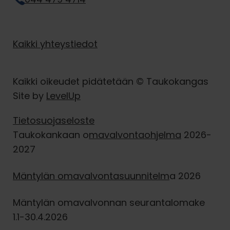
Kaikki yhteystiedot
Kaikki oikeudet pidätetään © Taukokangas
Site by
LevelUp
Tietosuojaseloste
Taukokankaan o
mavalvontaohjelma
2026-
2027
Mäntylän omavalvontasuunnitelm
a 2026
Mäntylän omavalvonnan seurantalomake
1.1-30.4.2026